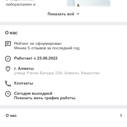
лабораториях и
медицинских учреждениях
Показать всё
обеспечение
безопасности сотрудников
и предотвращение
распространения
О нас
биологических агентов
имеет первостепенное
Рейтинг не сформирован
значение. Боксы
Менее 5 отзывов за последний год
биологической
безопасности (БАВ)
Работает с 23.08.2022
являются незаменимым
г. Алматы
оборудованием для таких
улица Утеген Батыра 15А, Алматы, Казахстан
задач. Если вы ищете, где купить боксы биологической
безопасности в Алматы, интернет-магазин Equip Prom
Контакты
предлагает широкий ассортимент медицинских боксов и
микробиологических боксов высокого качества.
Сегодня выходной
Показать весь график работы
Боксы БАВ
Боксы биологической безопасности предназначены для
защиты персонала, продукции и окружающей среды от
О нас
воздействия опасных микроорганизмов. Они обеспечивают
безопасную работу с патогенами и токсинами благодаря