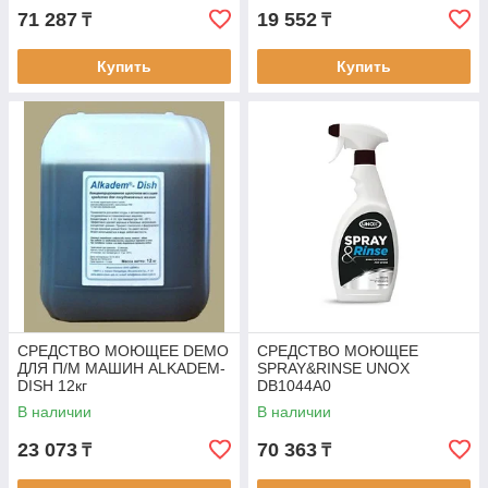
71 287
19 552
₸
₸
Купить
Купить
СРЕДСТВО МОЮЩЕЕ DEMO
СРЕДСТВО МОЮЩЕЕ
ДЛЯ П/М МАШИН ALKADEM-
SPRAY&RINSE UNOX
DISH 12кг
DB1044A0
В наличии
В наличии
23 073
70 363
₸
₸