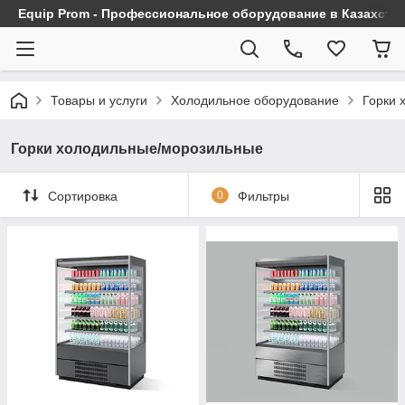
Equip Prom - Профессиональное оборудование в Казахста
Товары и услуги
Холодильное оборудование
Горки 
Горки холодильные/морозильные
Сортировка
0
Фильтры