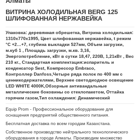
Алматы
ВИТРИНА ХОЛОДИЛЬНАЯ BERG 125
ШЛИФОВАННАЯ НЕРЖАВЕЙКА
Упаковка: деревянная обрешетка, Витрина холодильная:
1310х770х1995, Цвет шлифованная нержавейка, t режим
°C +2…+7, глубина выкладки 527мм, Объем загрузки,
м.куб 1 , Площадь загрузки, м.кв. 3,16,
Энергопотребление, кВт в сутки 18,47, 220В, 1,21кВт , Вес
210 кг., Стандартная комплектация:испаритель и
конденсатор Sest, Компрессор Embraco,
Контроллер Danfoss,Четыре ряда полок по 400 мм с
ценникодержателями, Верхнее светодиодное освещение
LED WHITE 4000K,Обзорные антивандальные
металлические боковины со стеклопакетом, Оттайка
горячим газом,Тип охлаждения: Динамический
Equip Prom - Профессиональное оборудование для
оснащения предприятий общественного питания.
Бесплатная доставка по всем городам Казахстана.
Собственное производство нейтрального технологического
оборудования в городе Алматы. Производим множество