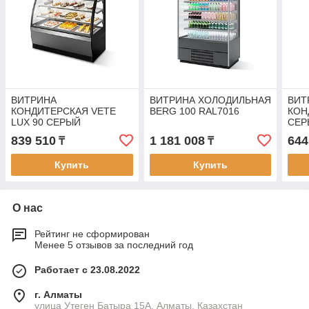
ВИТРИНА
ВИТРИНА ХОЛОДИЛЬНАЯ
ВИТ
КОНДИТЕРСКАЯ VETE
BERG 100 RAL7016
КОН
LUX 90 СЕРЫЙ
СЕР
МАТОВЫЙ/
ШЛИ
839 510
1 181 008
644
₸
₸
ШЛИФОВАННАЯ
НЕР
НЕРЖАВЕЙКА
Купить
Купить
О нас
Рейтинг не сформирован
Менее 5 отзывов за последний год
Работает с 23.08.2022
г. Алматы
улица Утеген Батыра 15А, Алматы, Казахстан