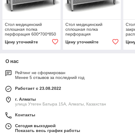
Стол медицинский
Стол медицинский
Стол
сплошная полка
сплошная полка
закр
перфорация 600*700*850
перфорация
расп
мм
1000*700*850 мм
мм.
Цену уточняйте
Цену уточняйте
Цен
О нас
Рейтинг не сформирован
Менее 5 отзывов за последний год
Работает с 23.08.2022
г. Алматы
улица Утеген Батыра 15А, Алматы, Казахстан
Контакты
Сегодня выходной
Показать весь график работы