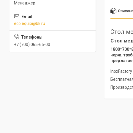
Менеджер
Описан
eco.equip@bk.ru
Стол ме
Стол мед
+7 (700) 065-65-00
1800*700*8
нерж. труб
предлагае
InoxFactor
Бесплатная
Производст