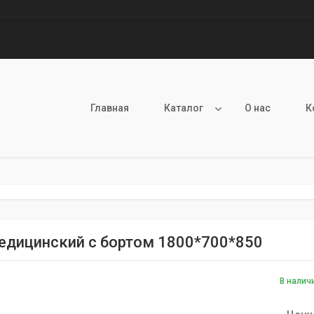
Главная
Каталог
О нас
К
едицинский с бортом 1800*700*850
В налич