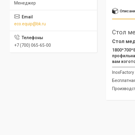
Менеджер
Описан
eco.equip@bk.ru
Стол м
Стол мед
+7 (700) 065-65-00
1800*700*8
профильная
вам изгот
InoxFactor
Бесплатная
Производст