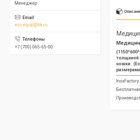
Менеджер
Описан
eco.equip@bk.ru
Медицин
Медицинс
+7 (700) 065-65-00
(1150*600*
толщиной 1
ножки . (Е
размерами
InoxFactor
Бесплатная
Производст