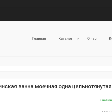
Главная
Каталог
О нас
К
нская ванна моечная одна цельнотянутая
В налич