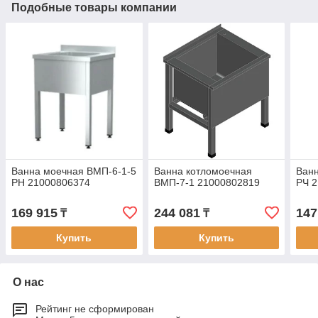
Подобные товары компании
Ванна моечная ВМП-6-1-5
Ванна котломоечная
Ванн
РН 21000806374
ВМП-7-1 21000802819
РЧ 
169 915
244 081
147
₸
₸
Купить
Купить
О нас
Рейтинг не сформирован