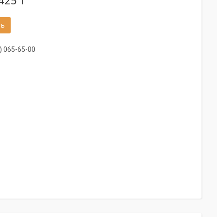
425 ₸
ть
) 065-65-00