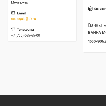
Менеджер
Описан
eco.equip@bk.ru
Ванны м
ВАННА МО
+7 (700) 065-65-00
1550х800х8