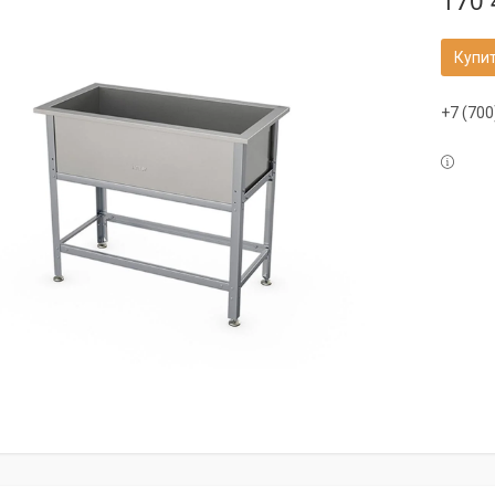
170 
Купи
+7 (700