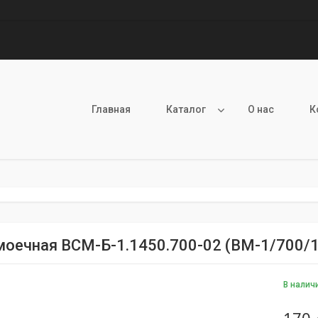
Главная
Каталог
О нас
К
моечная ВСМ-Б-1.1450.700-02 (ВМ-1/700/
В налич