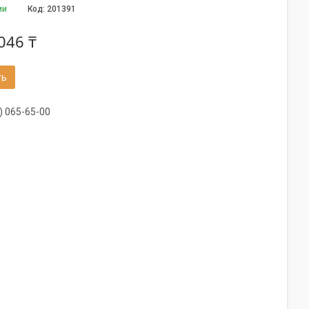
ии
Код:
201391
046 ₸
ть
) 065-65-00