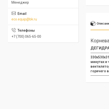
Менеджер
eco.equip@bk.ru
Описан
+7 (700) 065-65-00
Корнева
ДЕГИДРА
330х530х31
минутах и 
вентилято
горячего 