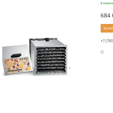
В налич
684 
Купи
+7 (700