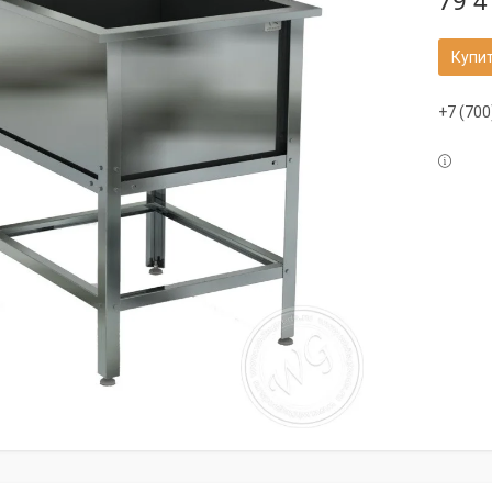
79 4
Купи
+7 (700