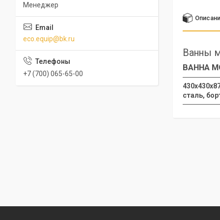
Менеджер
Описан
eco.equip@bk.ru
Ванны м
ВАННА М
+7 (700) 065-65-00
430х430х87
сталь, бор