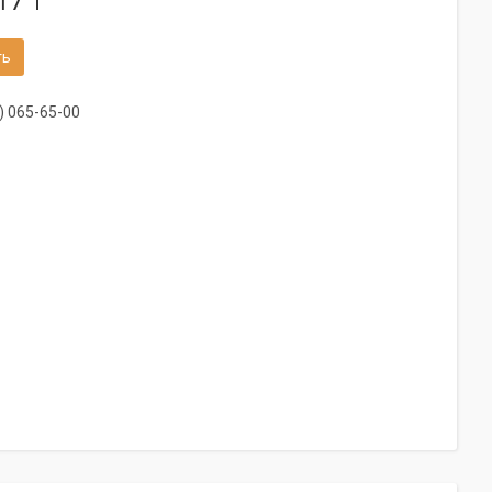
17 ₸
ть
) 065-65-00