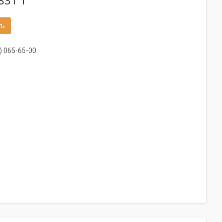
831 ₸
ть
) 065-65-00