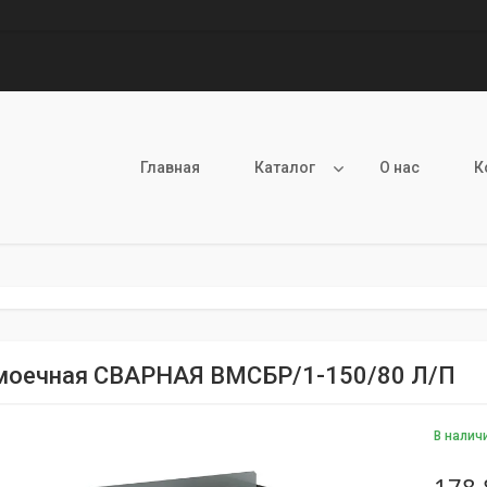
Главная
Каталог
О нас
К
моечная СВАРНАЯ ВМСБР/1-150/80 Л/П
В налич