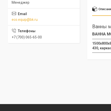
Менеджер
Описан
eco.equip@bk.ru
Ванны м
ВАННА М
+7 (700) 065-65-00
1500х800х8
430, карка