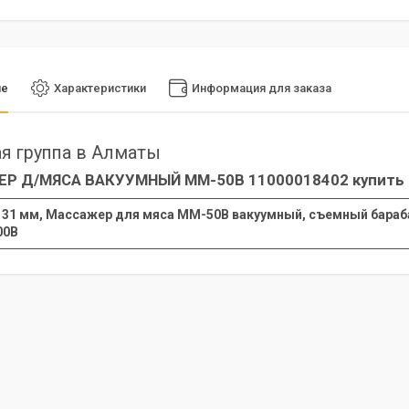
ие
Характеристики
Информация для заказа
я группа в Алматы
Р Д/МЯСА ВАКУУМНЫЙ ММ-50В 11000018402 купить 
31 мм, Массажер для мяса ММ-50В вакуумный, съемный барабан 50
00В