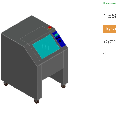
В налич
1 55
Купи
+7 (700