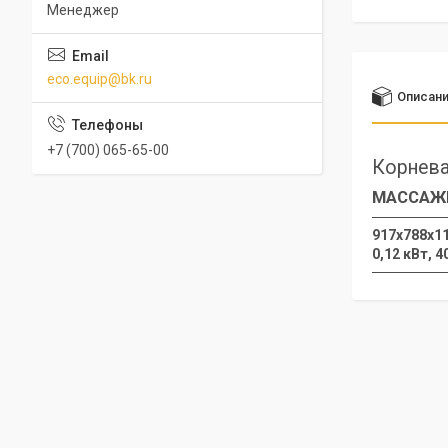
Менеджер
eco.equip@bk.ru
Описан
+7 (700) 065-65-00
Корнева
МАССАЖЕ
917x788x11
0,12 кВт, 4