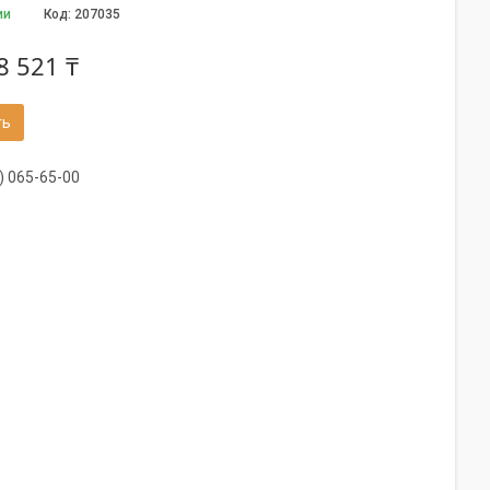
ии
Код:
207035
8 521 ₸
ть
) 065-65-00