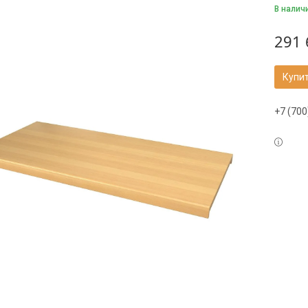
В налич
291 
Купи
+7 (700