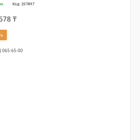
ии
Код:
207897
678 ₸
ть
) 065-65-00