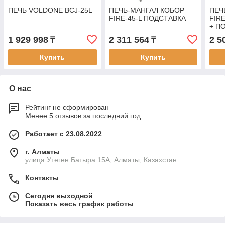
ПЕЧЬ VOLDONE BCJ-25L
ПЕЧЬ-МАНГАЛ КОБОР
ПЕЧ
FIRE-45-L ПОДСТАВКА
FIR
+ П
ПОД
1 929 998
2 311 564
2 5
₸
₸
Купить
Купить
О нас
Рейтинг не сформирован
Менее 5 отзывов за последний год
Работает с 23.08.2022
г. Алматы
улица Утеген Батыра 15А, Алматы, Казахстан
Контакты
Сегодня выходной
Показать весь график работы