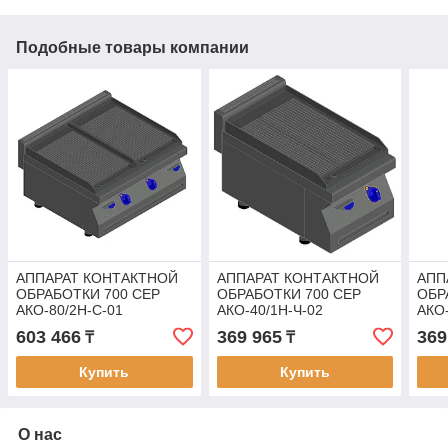
Подобные товары компании
АППАРАТ КОНТАКТНОЙ
АППАРАТ КОНТАКТНОЙ
АПП
ОБРАБОТКИ 700 СЕР
ОБРАБОТКИ 700 СЕР
ОБР
АКО-80/2Н-С-01
АКО-40/1Н-Ч-02
АКО-
21000001751
21000003916
210
603 466
369 965
369
₸
₸
Купить
Купить
О нас