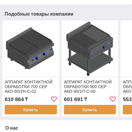
Подобные товары компании
АППАРАТ КОНТАКТНОЙ
АППАРАТ КОНТАКТНОЙ
АПП
ОБРАБОТКИ 700 СЕР
ОБРАБОТКИ 900 СЕР
ОБР
АКО-80/2Н-С-02
АКО-90/1П-С-00
АКО-
21000001752
21000801052
210
610 864
601 691
553
₸
₸
Купить
Купить
О нас