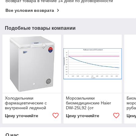
Возврат товара в течение 14 дней по договоренности
Все условия возврата
Подобные товары компании
Холодильники
Морозильники
Био
фармацевтические с
биомедицинские Haier
моро
внутренней ледяной
DW-25L92 (от
руба
рубашкой для хранения
-10°...-25°C). Сводная
вакц
Цену уточняйте
Цену уточняйте
Цен
вакцин Haier HBC 80 (+2
таблица по всему
ºС...+8ºС)
модельному ряду (от
О нас