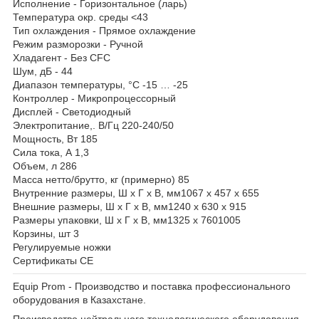
Исполнение - Горизонтальное (ларь)
Температура окр. среды <43
Тип охлаждения - Прямое охлаждение
Режим разморозки - Ручной
Хладагент - Без CFC
Шум, дБ - 44
Диапазон температуры, °C -15 … -25
Контроллер - Микропроцессорный
Дисплей - Светодиодный
Электропитание,. В/Гц 220-240/50
Мощность, Вт 185
Сила тока, А 1,3
Объем, л 286
Масса нетто/брутто, кг (примерно) 85
Внутренние размеры, Ш х Г х В, мм1067 х 457 х 655
Внешние размеры, Ш х Г х В, мм1240 х 630 х 915
Размеры упаковки, Ш х Г х В, мм1325 х 7601005
Корзины, шт 3
Регулируемые ножки
Сертификаты СЕ
Equip Prom - Производство и поставка профессионального
оборудования в Казахстане.