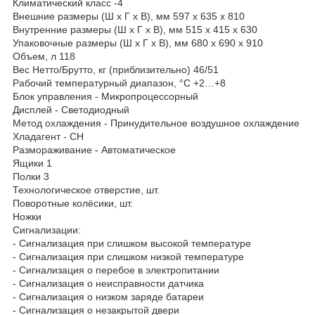
Климатический класс -4
Внешние размеры (Ш х Г х В), мм 597 х 635 х 810
Внутренние размеры (Ш х Г х В), мм 515 х 415 х 630
Упаковочные размеры (Ш х Г х В), мм 680 х 690 х 910
Объем, л 118
Вес Нетто/Брутто, кг (приблизительно) 46/51
Рабочий температурный диапазон, °С +2…+8
Блок управления - Микропроцессорный
Дисплей - Светодиодный
Метод охлаждения - Принудительное воздушное охлаждение
Хладагент - CH
Размораживание - Автоматическое
Ящики 1
Полки 3
Технологическое отверстие, шт.
Поворотные колёсики, шт.
Ножки
Сигнализации:
- Сигнализация при слишком высокой температуре
- Сигнализация при слишком низкой температуре
- Сигнализация о перебое в электропитании
- Сигнализация о неисправности датчика
- Сигнализация о низком заряде батареи
- Сигнализация о незакрытой двери