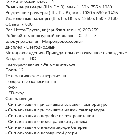
Климатический класс - N
Внешние размеры (Ш х Г х В), мм - 1130 х 755 х 1980
Внутренние размеры (Ш х Г х В), мм - 1030 х 590 х 1425
Упаковочные размеры (Ш х Г х В), мм 1250 х 850 х 2130
Объем, л 890
Вес Нетто/Брутто, кг (приблизительно) 207/259
Рабочий температурный диапазон, °С +2…+8
Блок управления- Микропроцессорный
Дисплей - Светодиодный
Метод охлаждения- Принудительное воздушное охлаждение
Хладагент - HC
Размораживание - Автоматическое
Полки 12
Технологическое отверстие, шт.
Поворотные колёсики, шт.
Ножки
USB-вход
Сигнализация:
- Сигнализация при слишком высокой температуре
- Сигнализация при слишком низкой температуре
- Сигнализация о перебое в электропитании
- Сигнализация о неисправности датчика
- Сигнализация о низком заряде батареи
- Сигнализация о незакрытой двери