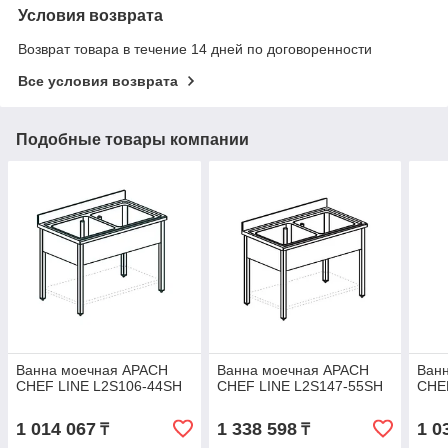
Условия возврата
Возврат товара в течение 14 дней по договоренности
Все условия возврата
Подобные товары компании
Ванна моечная APACH
Ванна моечная APACH
Ван
CHEF LINE L2S106-44SH
CHEF LINE L2S147-55SH
CHE
1 014 067
1 338 598
1 0
₸
₸