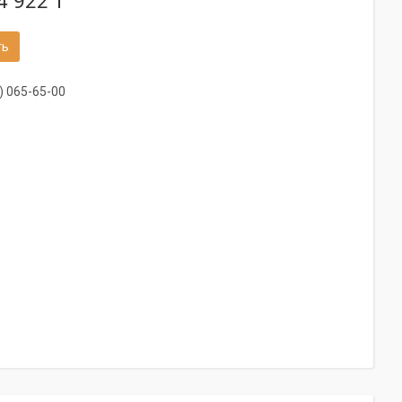
4 922 ₸
ть
) 065-65-00