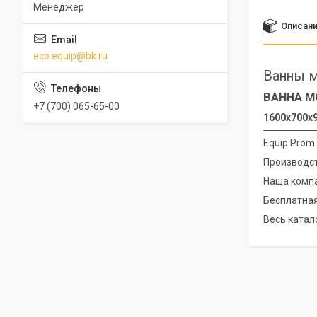
Менеджер
Описан
eco.equip@bk.ru
Ванны м
ВАННА МО
+7 (700) 065-65-00
1600х700х9
Equip Prom
Производст
Наша компа
Бесплатная
Весь катало