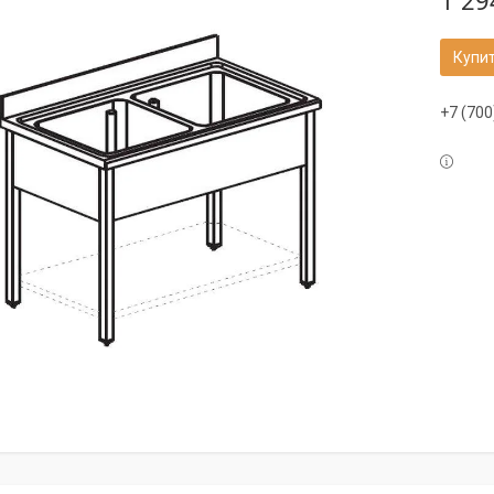
1 29
Купи
+7 (700