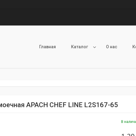
Главная
Каталог
О нас
К
моечная APACH CHEF LINE L2S167-65
В налич