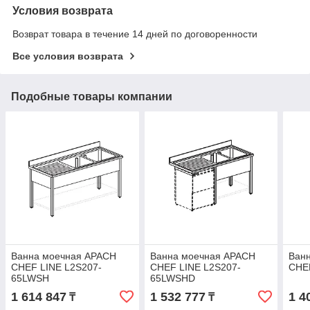
Условия возврата
Возврат товара в течение 14 дней по договоренности
Все условия возврата
Подобные товары компании
Ванна моечная APACH
Ванна моечная APACH
Ван
CHEF LINE L2S207-
CHEF LINE L2S207-
CHE
65LWSH
65LWSHD
1 614 847
1 532 777
1 4
₸
₸