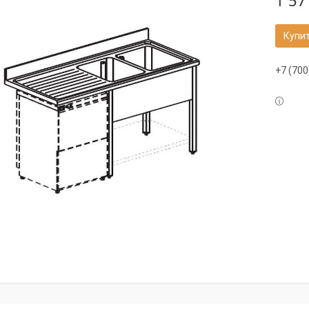
1 57
Купи
+7 (700