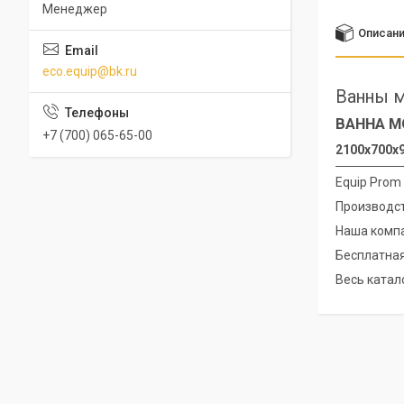
Менеджер
Описан
eco.equip@bk.ru
Ванны м
ВАННА М
+7 (700) 065-65-00
2100х700х9
Equip Prom
Производст
Наша компа
Бесплатная
Весь катало