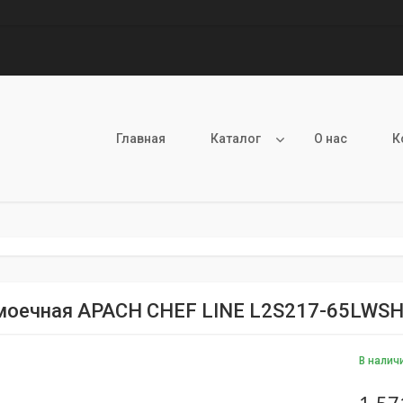
Главная
Каталог
О нас
К
моечная APACH CHEF LINE L2S217-65LWS
В налич