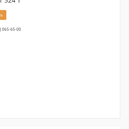
1 524 ₸
ть
) 065-65-00