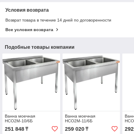
Условия возврата
Возврат товара в течение 14 дней по договоренности
Все условия возврата
Подобные товары компании
Ванна моечная
Ванна моечная
Ван
НСО2М-10/6Б
НСО2М-11/6Б
НСО
251 848
259 020
292
₸
₸