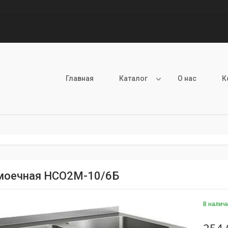
Главная
Каталог
О нас
К
моечная НСО2М-10/6Б
В налич