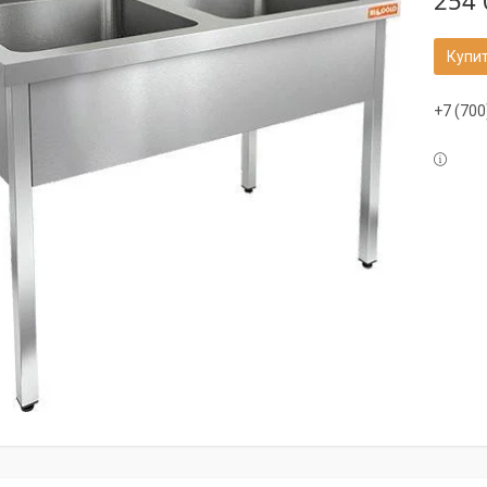
254 
Купи
+7 (700