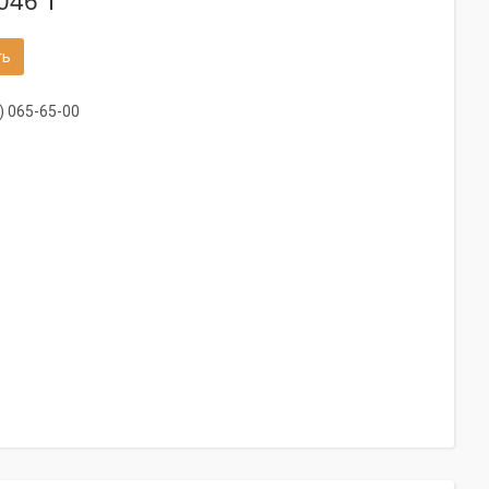
046 ₸
ть
) 065-65-00