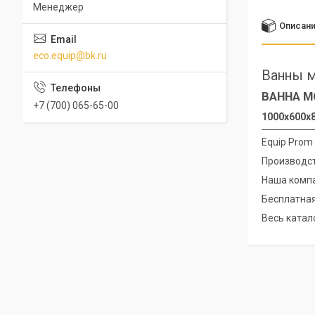
Менеджер
Описан
eco.equip@bk.ru
Ванны м
ВАННА М
+7 (700) 065-65-00
1000х600х8
Equip Prom
Производст
Наша компа
Бесплатная
Весь катало