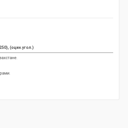
0), (оцин.угол.)
захстане.
рами.