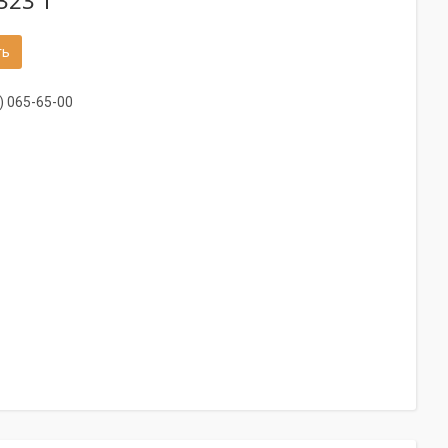
323 ₸
ть
) 065-65-00