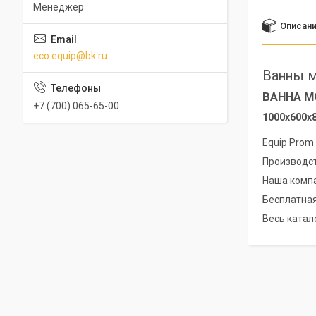
Менеджер
Описан
eco.equip@bk.ru
Ванны м
ВАННА М
+7 (700) 065-65-00
1000х600х8
Equip Prom
Производст
Наша компа
Бесплатная
Весь катало