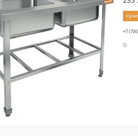
235 
Купи
+7 (700