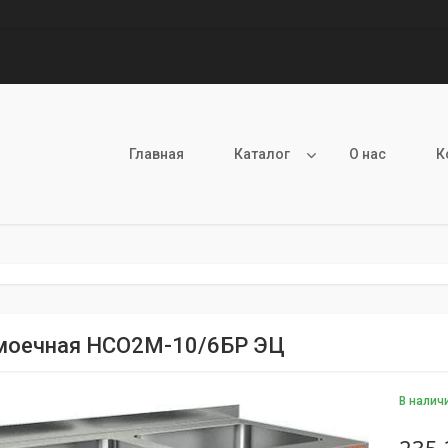
Главная
Каталог
О нас
К
моечная НСО2М-10/6БР ЭЦ
В налич