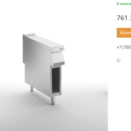
В налич
761 
Купи
+7 (700