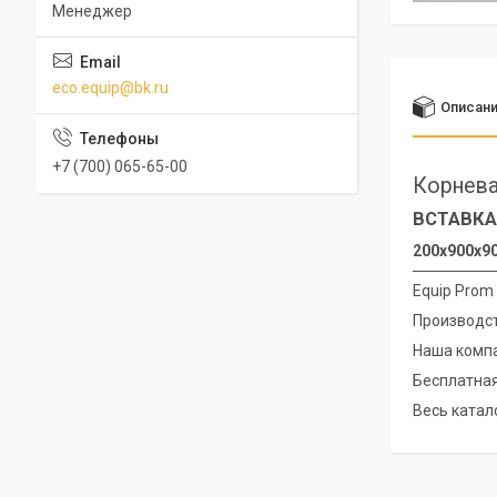
Менеджер
eco.equip@bk.ru
Описан
+7 (700) 065-65-00
Корнева
ВСТАВКА
200х900х90
Equip Prom
Производст
Наша компа
Бесплатная
Весь катало