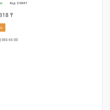
ии
Код:
218497
318 ₸
ть
) 065-65-00