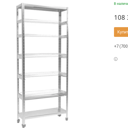
В налич
108 
Купи
+7 (700