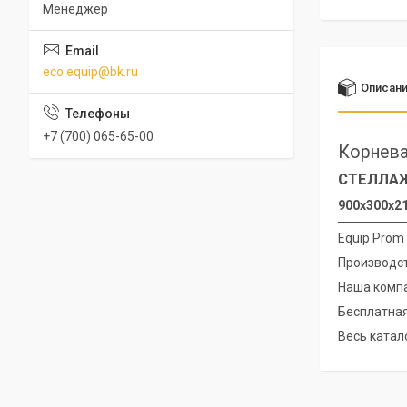
Менеджер
eco.equip@bk.ru
Описан
+7 (700) 065-65-00
Корнева
СТЕЛЛАЖ
900х300х2
Equip Prom
Производст
Наша компа
Бесплатная
Весь катало