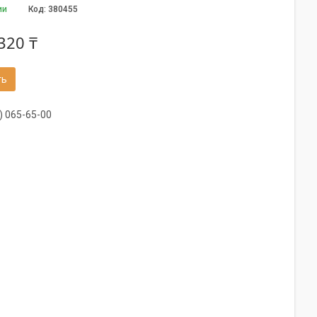
ии
Код:
380455
320 ₸
ть
) 065-65-00