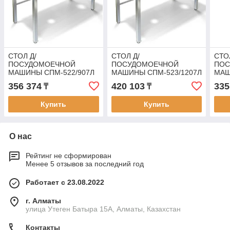
СТОЛ Д/
СТОЛ Д/
СТО
ПОСУДОМОЕЧНОЙ
ПОСУДОМОЕЧНОЙ
ПОС
МАШИНЫ СПМ-522/907Л
МАШИНЫ СПМ-523/1207Л
МАШ
ПР.КР.
ЛЕВ.КР.
ПР.К
356 374
420 103
335
₸
₸
Купить
Купить
О нас
Рейтинг не сформирован
Менее 5 отзывов за последний год
Работает с 23.08.2022
г. Алматы
улица Утеген Батыра 15А, Алматы, Казахстан
Контакты