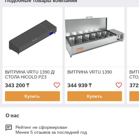
Подобные товары компании
ВИТРИНА VRTU 1390 Д/
ВИТРИНА VRTU 1390
ВИТ
СТОЛА HICOLD PZ3
СТО
343 200
344 939
372
₸
₸
Купить
Купить
О нас
Рейтинг не сформирован
Менее 5 отзывов за последний год