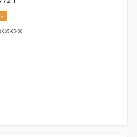
772 ₸
ть
) 065-65-00