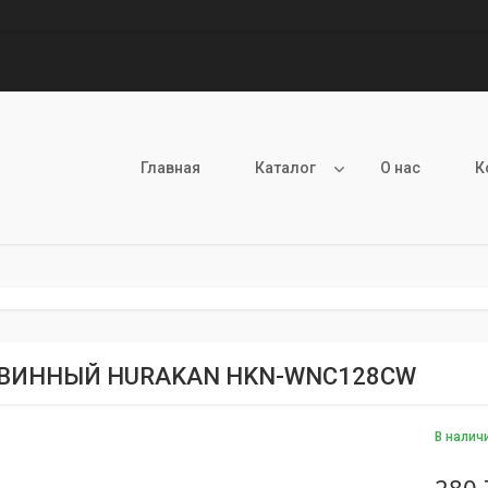
Главная
Каталог
О нас
К
ВИННЫЙ HURAKAN HKN-WNC128CW
В налич