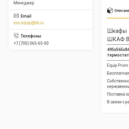
Менеджер
Описан
eco.equip@bk.ru
Шкафы 
ШКАФ 
+7 (700) 065-65-00
495x565x84
термостат,
Equip Prom
Бесплатная
Собственно
нержавеющ
Поставка з
В связи с 