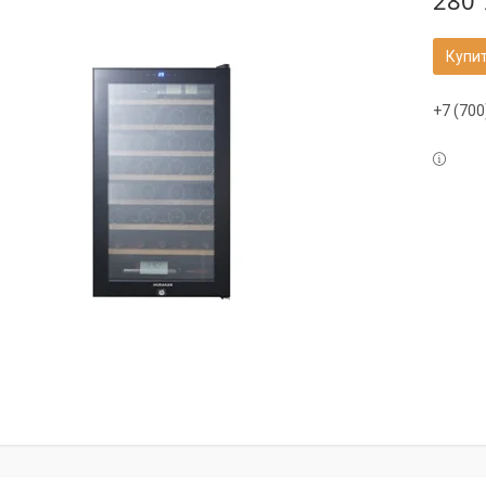
280 
Купи
+7 (700