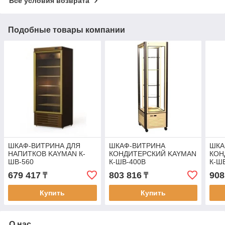
Все условия возврата
Подобные товары компании
ШКАФ-ВИТРИНА ДЛЯ
ШКАФ-ВИТРИНА
ШКА
НАПИТКОВ KAYMAN К-
КОНДИТЕРСКИЙ KAYMAN
КОН
ШВ-560
К-ШВ-400В
К-Ш
679 417
803 816
908
₸
₸
Купить
Купить
О нас