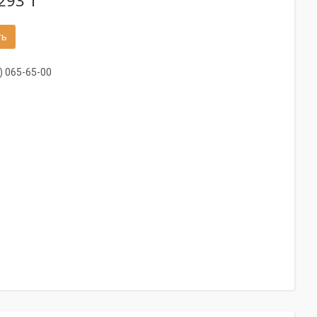
293 ₸
ть
) 065-65-00