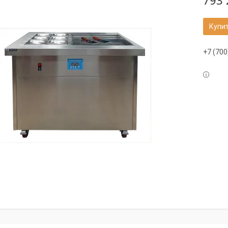
793 
Купи
+7 (700