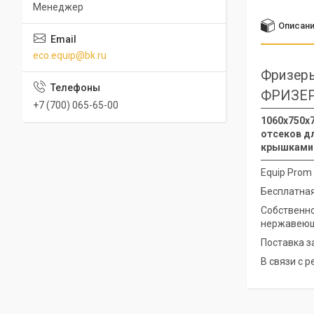
Менеджер
Описан
eco.equip@bk.ru
Фризер
ФРИЗЕР
+7 (700) 065-65-00
1060x750x7
отсеков дл
крышками 
Equip Prom
Бесплатная
Собственно
нержавеющ
Поставка з
В связи с 