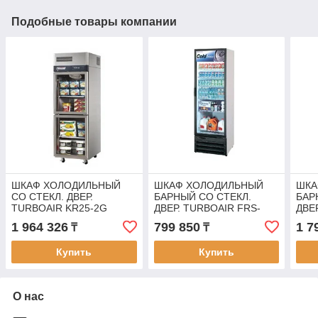
Подобные товары компании
ШКАФ ХОЛОДИЛЬНЫЙ
ШКАФ ХОЛОДИЛЬНЫЙ
ШКА
СО СТЕКЛ. ДВЕР.
БАРНЫЙ СО СТЕКЛ.
БАР
TURBOAIR KR25-2G
ДВЕР. TURBOAIR FRS-
ДВЕ
401RNP
OD-
1 964 326
799 850
1 7
₸
₸
Купить
Купить
О нас