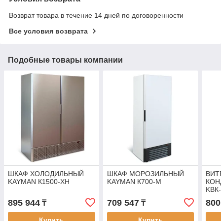
Возврат товара в течение 14 дней по договоренности
Все условия возврата
Подобные товары компании
ШКАФ ХОЛОДИЛЬНЫЙ
ШКАФ МОРОЗИЛЬНЫЙ
ВИТ
KAYMAN К1500-ХН
KAYMAN К700-М
КОН
KВК
НЕР
895 944
709 547
800
₸
₸
Купить
Купить