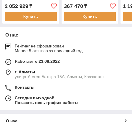
2 052 929
367 470
1 1
₸
₸
Купить
Купить
О нас
Рейтинг не сформирован
Менее 5 отзывов за последний год
Работает с 23.08.2022
г. Алматы
улица Утеген Батыра 15А, Алматы, Казахстан
Контакты
Сегодня выходной
Показать весь график работы
О нас