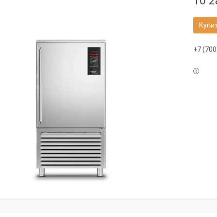
10 2
Купи
+7 (700