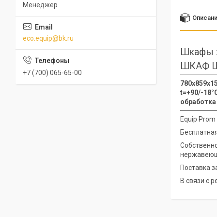
Менеджер
Описан
eco.equip@bk.ru
Шкафы 
ШКАФ Ш
+7 (700) 065-65-00
780х859х15
t=+90/-18°
обработка
Equip Prom
Бесплатная
Собственно
нержавеющ
Поставка з
В связи с 