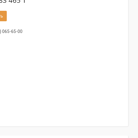
83 465 ₸
ть
) 065-65-00