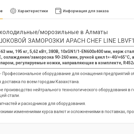
ие
Характеристики
Информация для заказа
холодильные/морозильные в Алматы
ОКОВОЙ ЗАМОРОЗКИ APACH CHEF LINE LBVF
63 мм, 195 кг, 5,62 кВт, 380В, 10хGN1/1-EN600х400 мм, нерж стал
С, охлаждение/заморозка 90-260 мин, ручной цикл t=-40/+65°С,
 паром, регулируемые ножки, направляющие в комплекте, R452
 - Профессиональное оборудование для оснащения предприятий о
 доставка по всем городам Казахстана.
е производство нейтрального технологического оборудования в 
ей стали.
апчастей и расходников для оборудования.
резкими изменениями курса валют и осложнениями в поставках, про