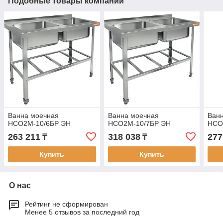
Подобные товары компании
Ванна моечная
Ванна моечная
Ван
НСО2М-10/6БР ЭН
НСО2М-10/7БР ЭН
НСО
263 211
318 038
277
₸
₸
Купить
Купить
О нас
Рейтинг не сформирован
Менее 5 отзывов за последний год