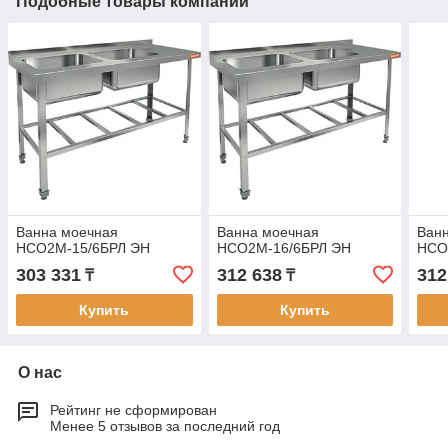
Подобные товары компании
Ванна моечная
Ванна моечная
Ван
НСО2М-15/6БРЛ ЭН
НСО2М-16/6БРЛ ЭН
НСО
303 331
312 638
312
₸
₸
Купить
Купить
О нас
Рейтинг не сформирован
Менее 5 отзывов за последний год