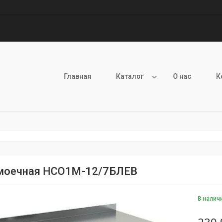
Главная
Каталог
О нас
К
моечная НСО1М-12/7БЛЕВ
В налич