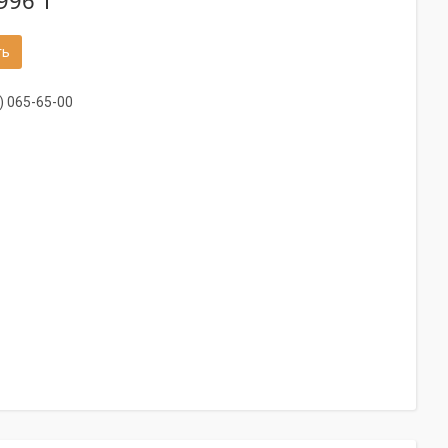
996 ₸
ть
) 065-65-00