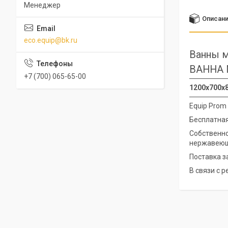
Менеджер
Описан
eco.equip@bk.ru
Ванны м
ВАННА 
+7 (700) 065-65-00
1200х700х8
Equip Prom
Бесплатная
Собственно
нержавеющ
Поставка з
В связи с 