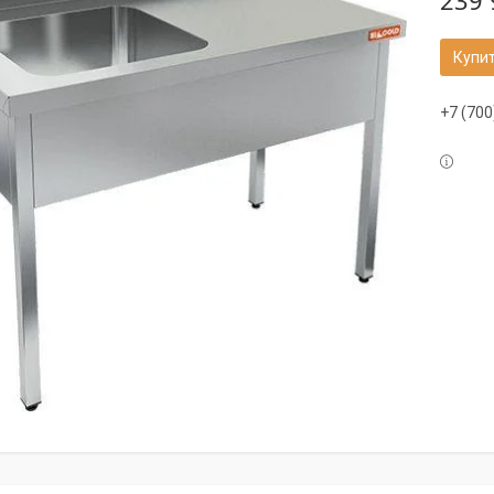
239 
Купи
+7 (700