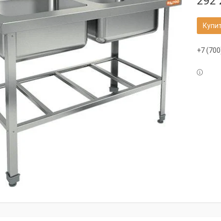
292 
Купи
+7 (700