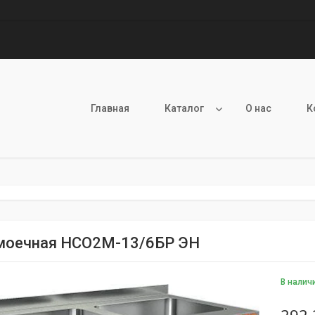
Главная
Каталог
О нас
К
моечная НСО2М-13/6БР ЭН
В налич