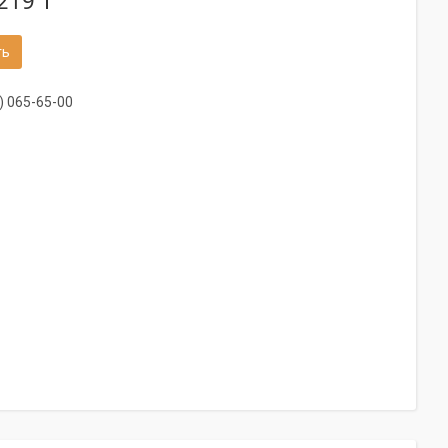
219 ₸
ть
) 065-65-00