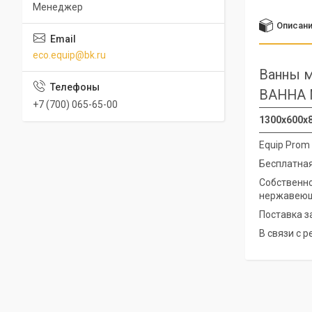
Менеджер
Описан
eco.equip@bk.ru
Ванны м
ВАННА 
+7 (700) 065-65-00
1300х600х8
Equip Prom
Бесплатная
Собственно
нержавеющ
Поставка з
В связи с 