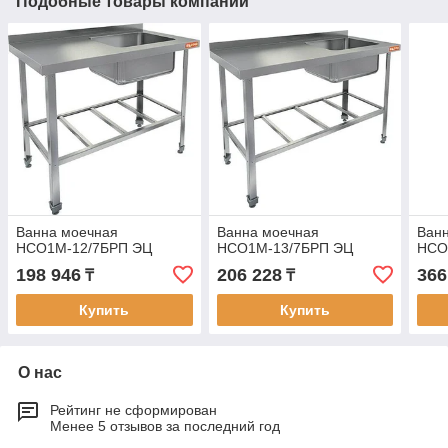
Подобные товары компании
Ванна моечная
Ванна моечная
Ван
НСО1М-12/7БРП ЭЦ
НСО1М-13/7БРП ЭЦ
НСО
198 946
206 228
366
₸
₸
Купить
Купить
О нас
Рейтинг не сформирован
Менее 5 отзывов за последний год