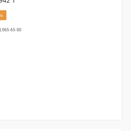
942 ₸
ть
) 065-65-00