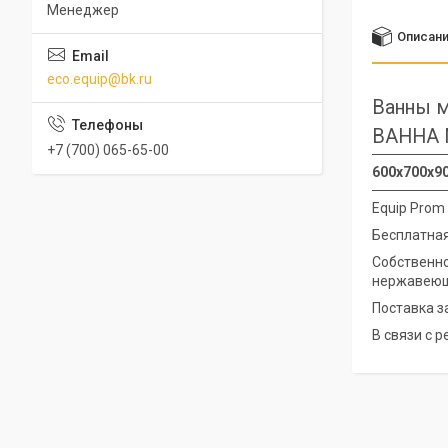
Менеджер
Описан
eco.equip@bk.ru
Ванны м
ВАННА 
+7 (700) 065-65-00
600х700х90
Equip Prom
Бесплатная
Собственно
нержавеющ
Поставка з
В связи с 