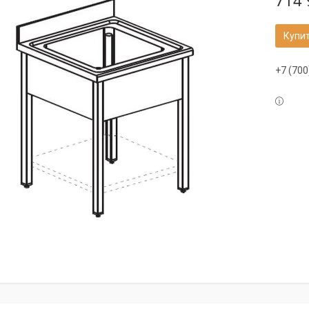
714 
Купи
+7 (700