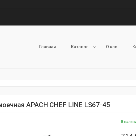
Главная
Каталог
О нас
К
моечная APACH CHEF LINE LS67-45
В налич