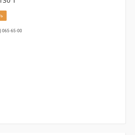
130 ₸
ть
) 065-65-00