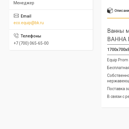
Менеджер
Описан
eco.equip@bk.ru
Ванны м
ВАННА 
+7 (700) 065-65-00
1700х700х8
Equip Prom
Бесплатная
Собственно
нержавеющ
Поставка з
В связи с 