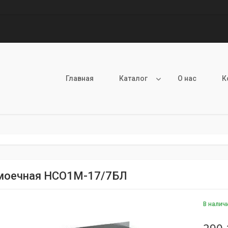
Главная
Каталог
О нас
К
моечная НСО1М-17/7БЛ
В налич