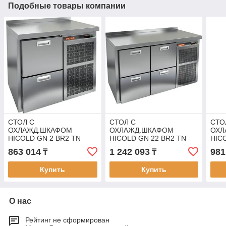
Подобные товары компании
СТОЛ С
СТОЛ С
СТО
ОХЛАЖД.ШКАФОМ
ОХЛАЖД.ШКАФОМ
ОХЛ
HICOLD GN 2 BR2 TN
HICOLD GN 22 BR2 TN
HIC
863 014
1 242 093
981
₸
₸
Купить
Купить
О нас
Рейтинг не сформирован