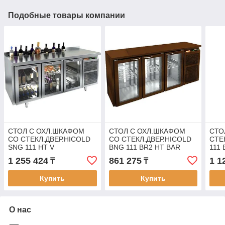
Подобные товары компании
СТОЛ C ОХЛ.ШКАФОМ
СТОЛ C ОХЛ.ШКАФОМ
СТО
СО СТЕКЛ.ДВЕР.HICOLD
СО СТЕКЛ.ДВЕР.HICOLD
СТЕ
SNG 111 HT V
BNG 111 BR2 HT BAR
111 
1 255 424
861 275
1 1
₸
₸
Купить
Купить
О нас