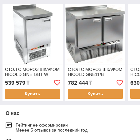
СТОЛ С МОРОЗ.ШКАФОМ
СТОЛ С МОРОЗ.ШКАФОМ
СТО
HICOLD GNE 1/BT W
HICOLD GNE11/BT
HIC
539 579
782 444
630
₸
₸
Купить
Купить
О нас
Рейтинг не сформирован
Менее 5 отзывов за последний год